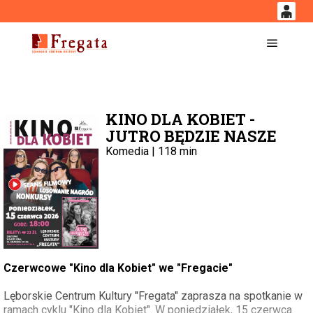
0
'
0,00
Główne
PLN
KINO DLA KOBIET -
14
52
JUTRO BĘDZIE NASZE
Komedia | 118 min
Czerwcowe "Kino dla Kobiet" we "Fregacie"
Lęborskie Centrum Kultury "Fregata" zaprasza na spotkanie w
ramach cyklu "Kino dla Kobiet". W poniedziałek, 15 czerwca