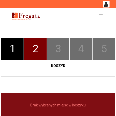
0
'
0,00
Główne
PLN
1
2
3
4
5
14
53
KOSZYK
Brak wybranych miejsc w koszyku